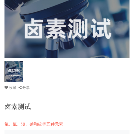
收藏
分享
卤素测试
氟、氯、溴、碘和砹等五种元素